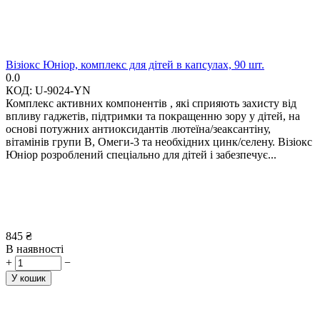
Візіокс Юніор, комплекс для дітей в капсулах, 90 шт.
0.0
КОД:
U-9024-YN
Комплекс активних компонентів , які сприяють захисту від
впливу гаджетів, підтримки та покращенню зору у дітей, на
основі потужних антиоксидантів лютеїна/зеаксантіну,
вітамінів групи В, Омеги-3 та необхідних цинк/селену. Візіокс
Юніор розроблений спеціально для дітей і забезпечує...
845
₴
В наявності
+
−
У кошик