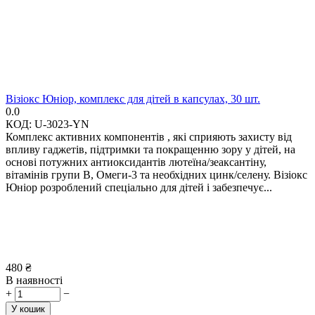
Візіокс Юніор, комплекс для дітей в капсулах, 30 шт.
0.0
КОД:
U-3023-YN
Комплекс активних компонентів , які сприяють захисту від
впливу гаджетів, підтримки та покращенню зору у дітей, на
основі потужних антиоксидантів лютеїна/зеаксантіну,
вітамінів групи В, Омеги-3 та необхідних цинк/селену. Візіокс
Юніор розроблений спеціально для дітей і забезпечує...
480
₴
В наявності
+
−
У кошик