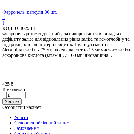
Феррочель, капсули 30 шт.
5
1
КОД:
U-3025-FL
Феррочель рекомендований для використання в випадках
дефіциту заліза для відновлення рівня заліза та гемоглобіну та
підтримці оновлення еритроцитів. 1 капсула містить:
бісгліцінат заліза - 75 мг, що еквівалентно 15 мг чистого заліза
аскорбінова кислота (вітамін С) - 60 мг інноваційна...
435
₴
В наявності
+
−
У кошик
Особистий кабінет
Увійти
Створити обліковий запис
Замовлення
Список побажань