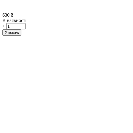
630
₴
В наявності
+
−
У кошик