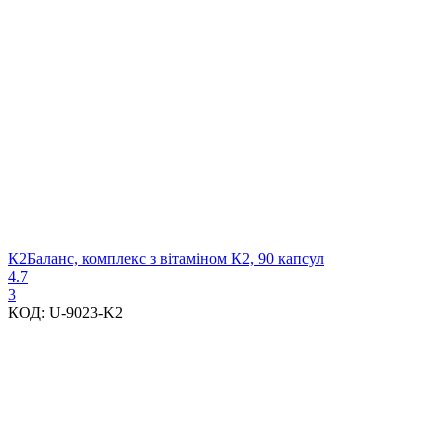
К2Баланс, комплекс з вітаміном К2, 90 капсул
4.7
3
КОД:
U-9023-K2