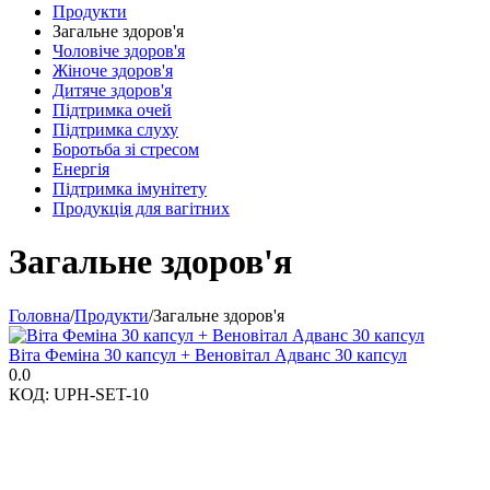
Продукти
Загальне здоров'я
Чоловіче здоров'я
Жіноче здоров'я
Дитяче здоров'я
Підтримка очей
Підтримка слуху
Боротьба зі стресом
Енергія
Підтримка імунітету
Продукція для вагітних
Загальне здоров'я
Головна
/
Продукти
/
Загальне здоров'я
Віта Феміна 30 капсул + Веновітал Адванс 30 капсул
0.0
КОД:
UPH-SET-10