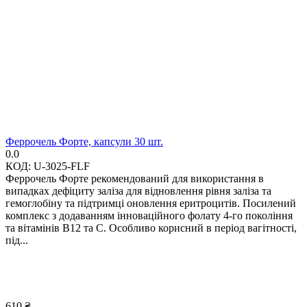
Феррочель Форте, капсули 30 шт.
0.0
КОД:
U-3025-FLF
Феррочель Форте рекомендований для використання в
випадках дефіциту заліза для відновлення рівня заліза та
гемоглобіну та підтримці оновлення еритроцитів. Посилений
комплекс з додаванням інноваційного фолату 4-го покоління
та вітамінів В12 та С. Особливо корисний в період вагітності,
під...
610
₴