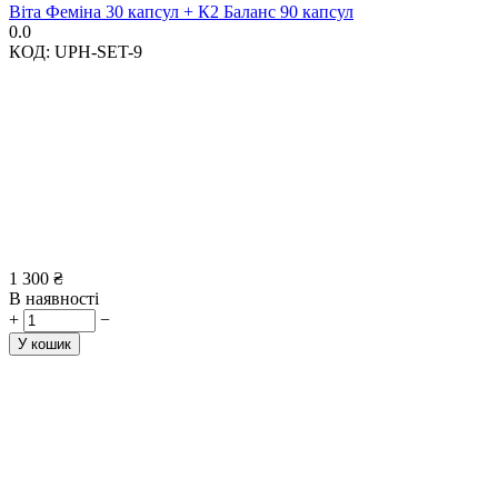
Віта Феміна 30 капсул + К2 Баланс 90 капсул
0.0
КОД:
UPH-SET-9
1 300
₴
В наявності
+
−
У кошик