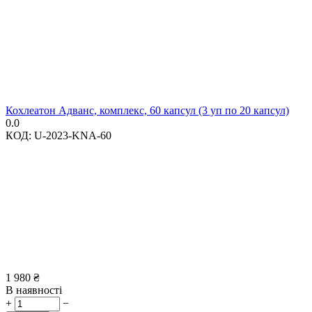
Кохлеатон Адванс, комплекс, 60 капсул (3 уп по 20 капсул)
0.0
КОД:
U-2023-KNA-60
1 980
₴
В наявності
+
−