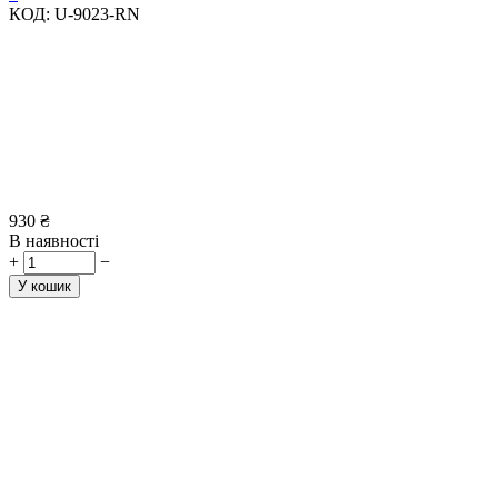
КОД:
U-9023-RN
930
₴
В наявності
+
−
У кошик