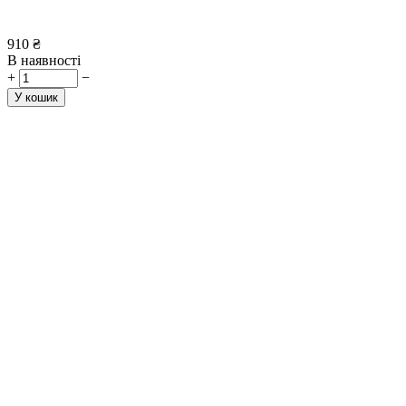
910
₴
В наявності
+
−
У кошик