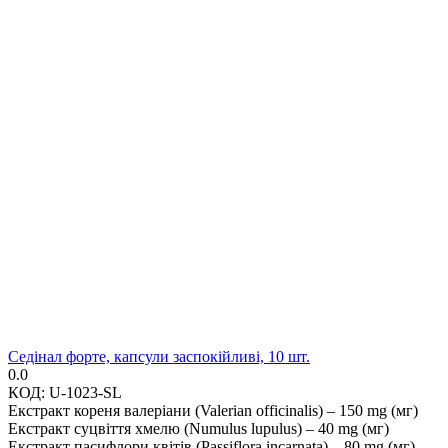
Седінал форте, капсули заспокійливі, 10 шт.
0.0
КОД:
U-1023-SL
Екстракт кореня валеріани (Valerian officinalis) – 150 mg (мг)
Екстракт суцвіття хмелю (Numulus lupulus) – 40 mg (мг)
Екстракт пасифлори квітів (Рassiflora incarnata) – 80 mg (мг)