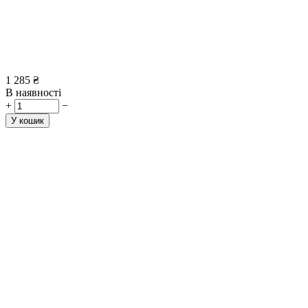
1 285
₴
В наявності
+
−
У кошик