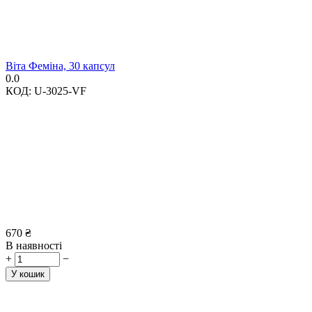
Віта Феміна, 30 капсул
0.0
КОД:
U-3025-VF
670
₴
В наявності
+
−
У кошик