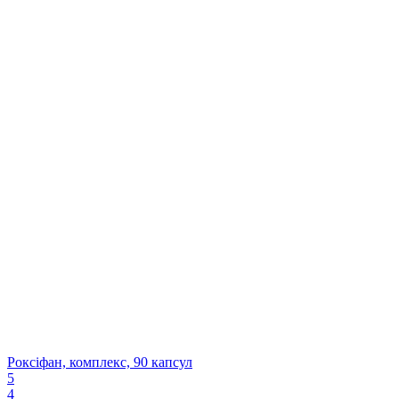
Роксіфан, комплекс, 90 капсул
5
4