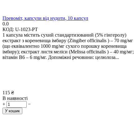
Превоміт, капсули від нудоти, 10 капсул
0.0
КОД:
U-1023-PT
1 капсула містить сухий стандартизований (5% гінгеролу)
екстракт з кореневища імбиру (Zingiber officinalis ) – 70 mg/мг
(що еквівалентно 1000 mg/мг сухого порошку кореневища
імбиру); екстракт листя меліси (Melissa officinalis ) – 40 mg/мг;
вітамін В6 – 6 mg/мг. Допоміжні речовини: целюлоза...
115
₴
В наявності
+
−
У кошик