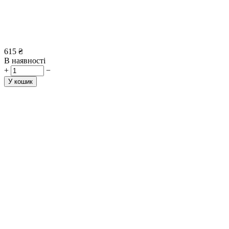
615
₴
В наявності
+
−
У кошик