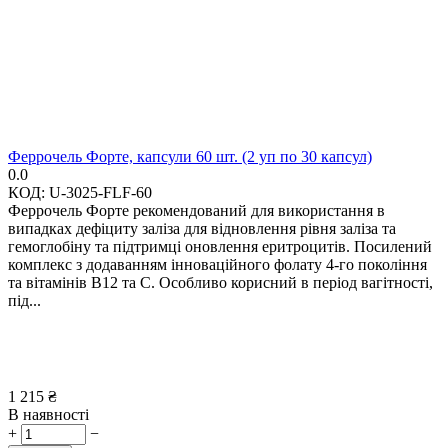
Феррочель Форте, капсули 60 шт. (2 уп по 30 капсул)
0.0
КОД:
U-3025-FLF-60
Феррочель Форте рекомендований для використання в
випадках дефіциту заліза для відновлення рівня заліза та
гемоглобіну та підтримці оновлення еритроцитів. Посилений
комплекс з додаванням інноваційного фолату 4-го покоління
та вітамінів В12 та С. Особливо корисний в період вагітності,
під...
1 215
₴
В наявності
+
−