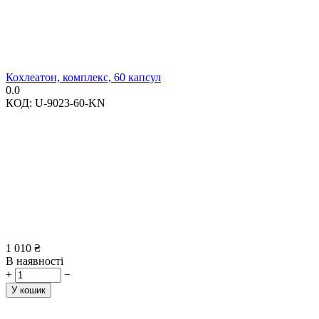
Кохлеатон, комплекс, 60 капсул
0.0
КОД:
U-9023-60-KN
1 010
₴
В наявності
+
−
У кошик