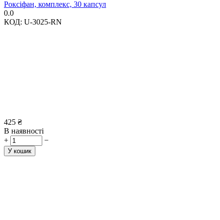
Роксіфан, комплекс, 30 капсул
0.0
КОД:
U-3025-RN
425
₴
В наявності
+
−
У кошик