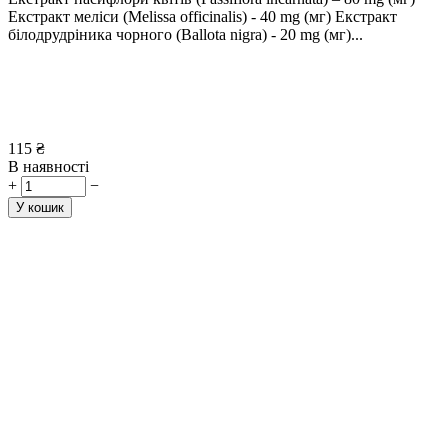
Екстракт меліси (Melissa officinalis) - 40 mg (мг) Екстракт
білодрудріника чорного (Ballota nigra) - 20 mg (мг)...
115
₴
В наявності
+
−
У кошик