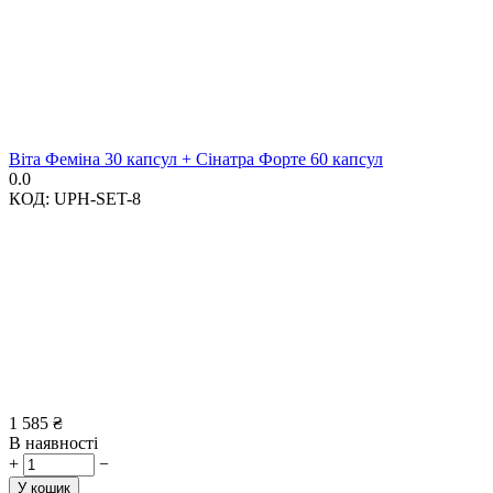
Віта Феміна 30 капсул + Сінатра Форте 60 капсул
0.0
КОД:
UPH-SET-8
1 585
₴
В наявності
+
−
У кошик