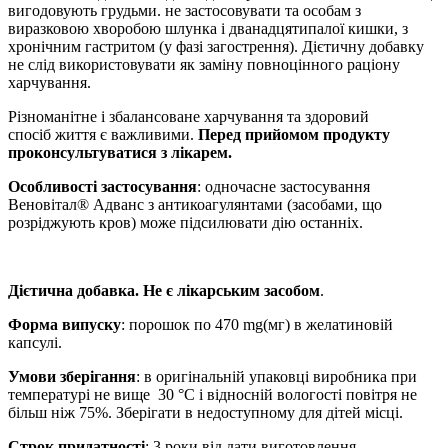
вигодовують грудьми. не застосовувати та особам з
виразковою хворобою шлунка і дванадцятипалої кишки, з
хронічним гастритом (у фазі загострення). Дієтичну добавку
не слід використовувати як заміну повноцінного раціону
харчування.
Різноманітне і збалансоване харчування та здоровий
спосіб життя є важливими.
Перед прийомом продукту
проконсультуватися з лікарем.
Особливості застосування
: одночасне застосування
Веновітал® Адванс з антикоагулянтами (засобами, що
розріджують кров) може підсилювати дію останніх.
Дієтична
добавка
. Не є лікарським засобом
.
Форма випуску
: порошок по 470 mg(мг) в желатиновій
капсулі.
Умови зберігання
: в оригінальній упаковці виробника при
температурі не вище 30 °С і відносній вологості повітря не
більш ніж 75%. Зберігати в недоступному для дітей місці.
Строк придатності
: 3 роки від дати виготовлення.