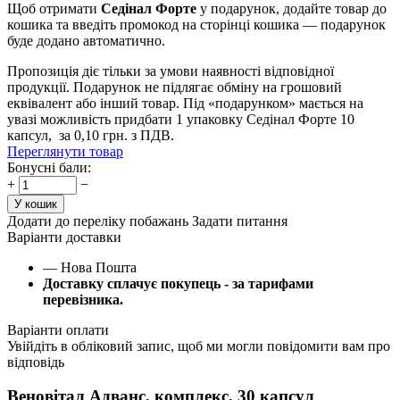
Щоб отримати
Седінал Форте
у подарунок, додайте товар до
кошика та введіть промокод на сторінці кошика — подарунок
буде додано автоматично.
Пропозиція
діє тільки за умови наявності відповідної
продукції. Подарунок не підлягає
обміну на грошовий
еквівалент або інший товар. Під «подарунком» мається на
увазі можливість придбати 1 упаковку Седінал Форте 10
капсул, за
0,10 грн. з ПДВ.
Переглянути товар
Бонусні бали:
+
−
У кошик
Додати до переліку побажань
Задати питання
Варіанти доставки
— Нова Пошта
Доставку сплачує покупець - за тарифами
перевізника.
Варіанти оплати
Увійдіть в обліковий запис, щоб ми могли повідомити вам про
відповідь
Веновітал Адванс, комплекс, 30 капсул