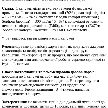
Склад
: 1 капсула містить екстракт з кори французької
приморської сосни стандартизований (70% проантоціанідінів)
– 150 mg/мг ( 32 % *); екстракт з плодів софори японської (
Sophora
Japonica
) – 300 mg/мг( 64 % *); допоміжні речовини:
целюлоза мікрокристалічна (Е460), кальцію стеарат (Е470);
оболонка капсули: желатин. Без ГМО. Без глютену.
* % - відсоток від загальної маси 1 капсули
Рекомендовано
до раціону харчування як додаткове джерело
флавоноїдів та поліфенолів (проантоціанідин, рутин,
кверцетин, таксифолін) та як продукт, що забезпечує організм
антиоксидантами для нормальної роботи серцево-судинної та
імунної системи.
Спосіб застосування та рекомендована добова норма
:
дорослим по 1 капсулі на добу під час прийому їжі,
запиваючи невеликою кількістю рідини. Не перевищувати
зазначену рекомендовану кількість для щоденного
споживання. Термін вживання - 3–4 тижня, надалі за
погодженням з лікарем.
Застереження:
не вживати
при індивідуальній чутливості до
компонентів добавки; дітям до 18 років, вагітним, жінкам, що