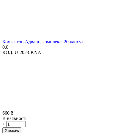
Кохлеатон Адванс, комплекс, 20 капсул
0.0
КОД:
U-2023-KNA
660
₴
В наявності
+
−
У кошик