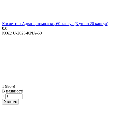
Кохлеатон Адванс, комплекс, 60 капсул (3 уп по 20 капсул)
0.0
КОД:
U-2023-KNA-60
1 980
₴
В наявності
+
−
У кошик