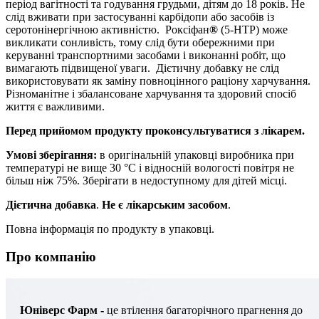
період вагітності та годування грудьми, дітям до 18 років. Не
слід вживати при застосуванні карбідопи або засобів із
серотонінергічною активністю. Роксіфан
®
(5-НТР) може
викликати сонливість, тому слід бути обережними при
керуванні транспортними засобами і виконанні робіт, що
вимагають підвищеної уваги. Дієтичну добавку не слід
використовувати як заміну повноцінного раціону харчування.
Різноманітне і збалансоване харчування та здоровий спосіб
життя є важливими.
Перед прийомом продукту проконсультуватися з лікарем.
Умові зберігання:
в оригінальній упаковці виробника при
температурі не вище 30 °С і відносній вологості повітря не
більш ніж 75%. Зберігати в недоступному для дітей місці.
Д
ієтична
добавка
.
Не є лікарським засобом
.
Повна інформація по продукту в упаковці.
Про компанію
Юніверс Фарм -
це втілення багаторічного прагнення до