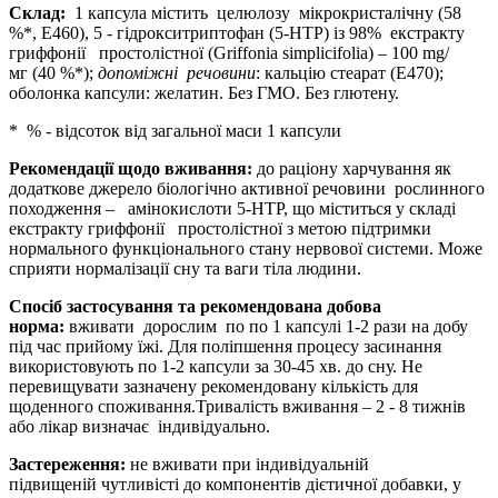
Склад
:
1 капсула містить
целюлозу мікрокристалічну (58
%*, Е460), 5 - гідрокситриптофан (5-НТР) із 98% екстракту
гриффонії простолістної (Griffonia simplicifolia) – 100 mg/
мг (40 %*);
допоміжні речовини
: кальцію стеарат (Е470);
оболонка капсули: желатин.
Без ГМО. Без глютену.
* % - відсоток від загальної маси 1 капсули
Рекомендації щодо вживання:
до раціону харчування як
додаткове джерело біологічно активної речовини рослинного
походження – амінокислоти 5-НТР, що міститься у складі
екстракту гриффонії простолістної з метою підтримки
нормального функціонального стану нервової системи. Може
сприяти нормалізації сну та ваги тіла людини.
Спосіб застосування та рекомендована добова
норма:
вживати дорослим по по 1 капсулі 1-2 рази на добу
під час прийому їжі. Для поліпшення процесу засинання
використовують по 1-2 капсули за 30-45 хв. до сну. Не
перевищувати зазначену рекомендовану кількість для
щоденного споживання.Тривалість вживання – 2 - 8 тижнів
або лікар визначає індивідуально.
Застереження:
не вживати при індивідуальній
підвищеній чутливісті до компонентів дієтичної добавки, у