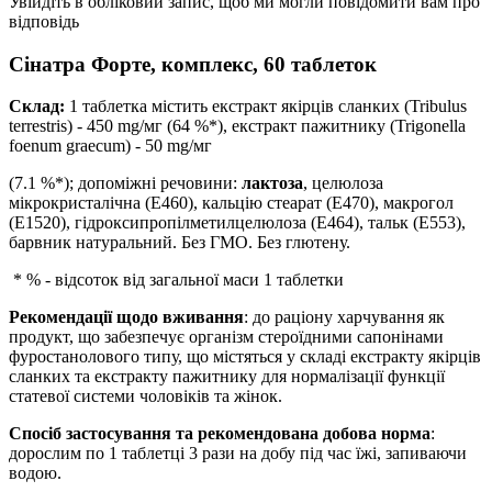
Увійдіть в обліковий запис, щоб ми могли повідомити вам про
відповідь
Сінатра Форте, комплекс, 60 таблеток
Склад:
1 таблетка містить екстракт якірців сланких (Tribulus
terrestris) - 450 mg/мг (64 %*), екстракт пажитнику (Trigonella
foenum graecum) - 50 mg/мг
(7.1 %*); допоміжні речовини:
лактоза
, целюлоза
мікрокристалічна (Е460), кальцію стеарат (Е470), макрогол
(Е1520), гідроксипропілметилцелюлоза (Е464), тальк (Е553),
барвник натуральний. Без ГМО. Без глютену.
* % - відсоток від загальної маси 1 таблетки
Рекомендації щодо вживання
: до раціону харчування як
продукт, що забезпечує організм стероїдними сапонінами
фуростанолового типу, що містяться у складі екстракту якірців
сланких та екстракту пажитнику для нормалізації функції
статевої системи чоловіків та жінок.
Спосіб застосування та рекомендована добова норма
:
дорослим по 1 таблетці 3 рази на добу під час їжі, запиваючи
водою.