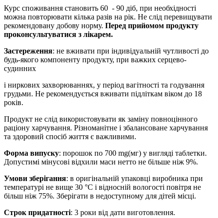
Курс споживання становить 60 - 90 діб, при необхідності
можна повторювати кілька разів на рік. Не слід перевищувати
рекомендовану добову норму.
Перед прийомом продукту
проконсультуватися з лікарем.
Застереження
: не вживати при індивідуальній чутливості до
будь-якого компоненту продукту, при важких серцево-
судинних
і ниркових захворюваннях, у період вагітності та годування
грудьми. Не рекомендується вживати підліткам віком до 18
років.
Продукт не слід використовувати як заміну повноцінного
раціону харчування. Різноманітне і збалансоване харчування
та здоровий спосіб життя є важливими.
Форма випуску
: порошок по 700 mg(мг) у вигляді таблетки.
Допустимі мінусові відхили маси нетто не більше ніж 9%.
Умови зберігання
: в оригінальній упаковці виробника при
температурі не вище 30 °С і відносній вологості повітря не
більш ніж 75%. Зберігати в недоступному для дітей місці.
Строк придатності
: 3 роки від дати виготовлення.