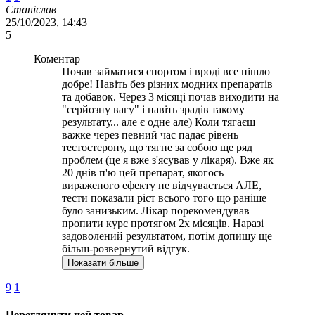
Станіслав
25/10/2023, 14:43
5
Коментар
Почав займатися спортом і вроді все пішло
добре! Навіть без різних модних препаратів
та добавок. Через 3 місяці почав виходити на
"серйозну вагу" і навіть зрадів такому
результату... але є одне але) Коли тягаєш
важке через певний час падає рівень
тестостерону, що тягне за собою ще ряд
проблем (це я вже з'ясував у лікаря). Вже як
20 днів п'ю цей препарат, якогось
вираженого ефекту не відчувається АЛЕ,
тести показали ріст всього того що раніше
було занизьким. Лікар порекомендував
пропити курс протягом 2х місяців. Наразі
задоволений результатом, потім допишу ще
більш-розвернутий відгук.
Показати більше
9
1
Переглянути цей товар