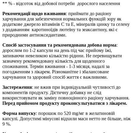
** % - відсоток від добової потреби дорослого населення
Рекомендації щодо вживання
: приймати до раціону
харчування для забезпечення нормальних функцій зору як
додаткове джерело вітамінів С та Е, мінералів цинку та селену
з додаванням каротиноїдів лютеїну та зеаксантину, які є
природними антиоксидантами.
Спосіб застосування та рекомендована добова норма
:
дорослим по 1-2 капсули на день під час прийому їжі,
запиваючи невеликою кількістю рідини. Не перевищувати
зазначену рекомендовану кількість для щоденного
споживання. Термін вживання - 1-3 місяця, надалі за
погодженням з лікарем. Різноманітне і збалансоване
харчування та здоровий спосіб життя є важливими.
Застереження
: не вжив при індивідуальній чутливості до
компонентів продукту. Дієтичну добавку не слід
використовувати як заміну повноцінного раціону харчування.
Перед прийомом продукту проконсультуватися з лікарем.
Форма випуску
: порошок по 520 mg/мг в желатиновій
капсулі. Допустимі мінусові відхили маси нетто не більше, ніж
9 %.