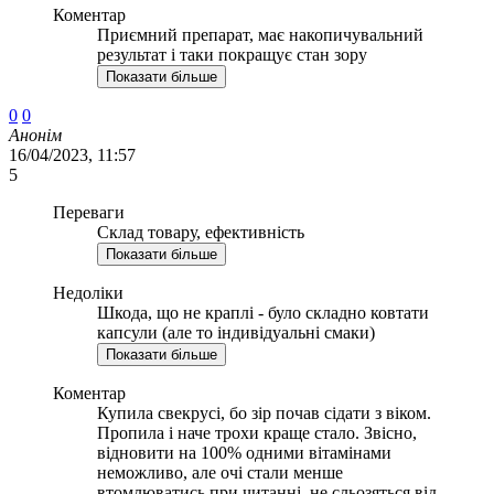
Коментар
Приємний препарат, має накопичувальний
результат і таки покращує стан зору
Показати більше
0
0
Анонім
16/04/2023, 11:57
5
Переваги
Склад товару, ефективність
Показати більше
Недоліки
Шкода, що не краплі - було складно ковтати
капсули (але то індивідуальні смаки)
Показати більше
Коментар
Купила свекрусі, бо зір почав сідати з віком.
Пропила і наче трохи краще стало. Звісно,
відновити на 100% одними вітамінами
неможливо, але очі стали менше
втомлюватись при читанні, не сльозяться від