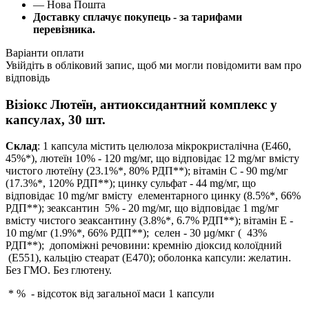
— Нова Пошта
Доставку сплачує покупець - за тарифами
перевізника.
Варіанти оплати
Увійдіть в обліковий запис, щоб ми могли повідомити вам про
відповідь
Візіокс Лютеїн, антиоксидантний комплекс у
капсулах, 30 шт.
Склад
: 1 капсула містить целюлоза мікрокристалічна (Е460,
45%*), лютеїн 10% - 120 mg/мг, що відповідає 12 mg/мг вмісту
чистого лютеїну (23.1%*, 80% РДП**); вітамін С - 90 mg/мг
(17.3%*, 120% РДП**); цинку сульфат - 44 mg/мг, що
відповідає 10 mg/мг вмісту елементарного цинку (8.5%*, 66%
РДП**); зеаксантин 5% - 20 mg/мг, що відповідає 1 mg/мг
вмісту чистого зеаксантину (3.8%*, 6.7% РДП**); вітамін Е -
10 mg/мг (1.9%*, 66% РДП**); селен - 30 µɡ/мкг ( 43%
РДП**); допоміжні речовини: кремнію діоксид колоїдний
(E551), кальцію стеарат (Е470); оболонка капсули: желатин.
Без ГМО. Без глютену.
* % - відсоток від загальної маси 1 капсули